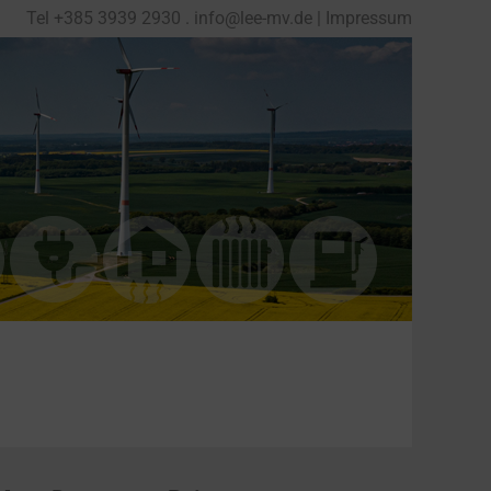
Tel
+
385 3939 2930
.
info@lee-mv.de
|
Impressum