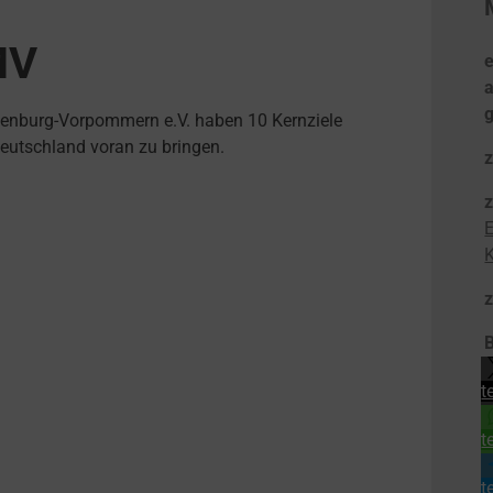
MV
e
lenburg-Vorpommern e.V. haben 10 Kernziele
Deutschland voran zu bringen.
E
B
t
t
t