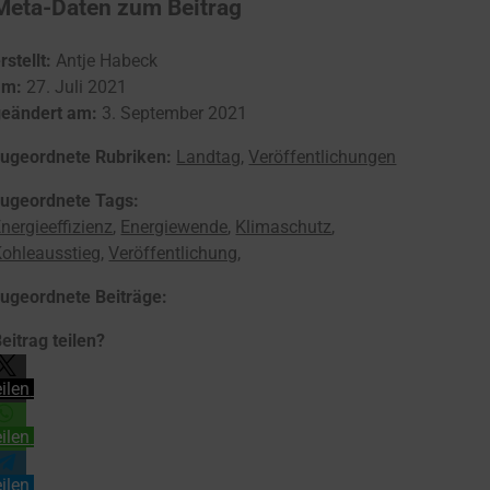
Meta-Daten zum Beitrag
rstellt:
Antje Habeck
am:
27. Juli 2021
geändert am:
3. September 2021
zugeordnete Rubriken:
Landtag
,
Veröffentlichungen
zugeordnete Tags:
nergieeffizienz
,
Energiewende
,
Klimaschutz
,
Kohleausstieg
,
Veröffentlichung
,
zugeordnete Beiträge:
eitrag teilen?
eilen
eilen
eilen