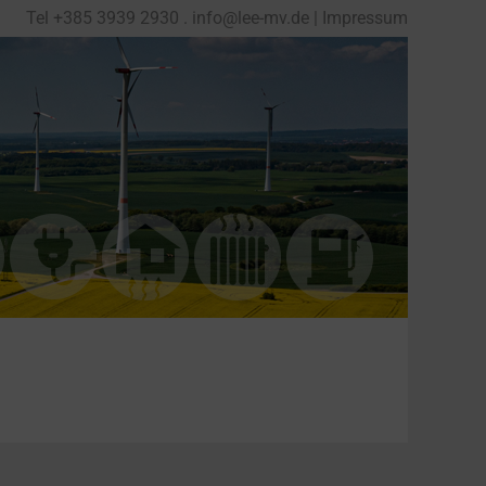
Tel
+
385 3939 2930
.
info@lee-mv.de
|
Impressum