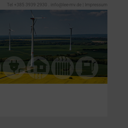
Tel
+
385 3939 2930
.
info@lee-mv.de
|
Impressum