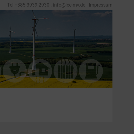
Tel
+
385 3939 2930
.
info@lee-mv.de
|
Impressum