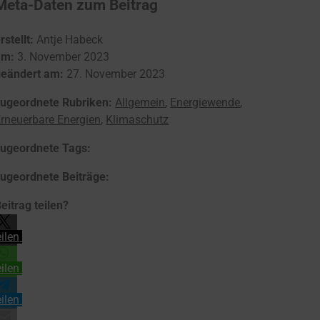
Meta-Daten zum Beitrag
rstellt:
Antje Habeck
am:
3. November 2023
geändert am:
27. November 2023
zugeordnete Rubriken:
Allgemein
,
Energiewende
,
rneuerbare Energien
,
Klimaschutz
zugeordnete Tags:
zugeordnete Beiträge:
eitrag teilen?
eilen
eilen
eilen