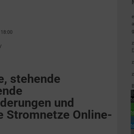
e
 18:00
V
E
e, stehende
B
ende
rderungen und
t
e Stromnetze Online-
t
t