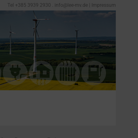
Tel
+
385 3939 2930
.
info@lee-mv.de
|
Impressum