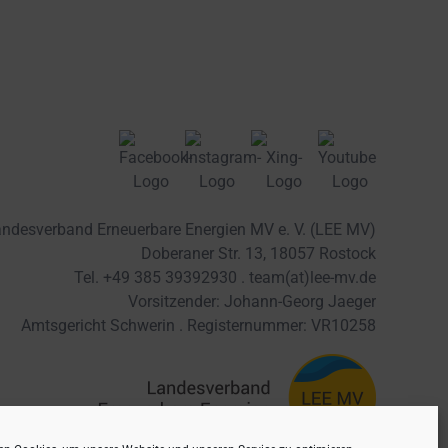
ndesverband Erneuerbare Energien MV e. V. (LEE MV)
Doberaner Str. 13, 18057 Rostock
Tel. +49 385 39392930 .
team(at)lee-mv.de
Vorsitzender: Johann-Georg Jaeger
Amtsgericht Schwerin . Registernummer: VR10258