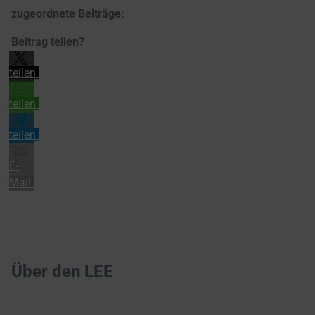
zugeordnete Beiträge:
Beitrag teilen?
teilen
teilen
teilen
E-
Mail
Über den LEE