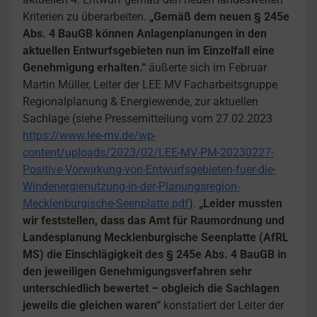
Kriterien zu überarbeiten.
„Gemäß dem neuen § 245e
Abs. 4 BauGB können Anlagenplanungen in den
aktuellen Entwurfsgebieten nun im Einzelfall eine
Genehmigung erhalten.“
äußerte sich im Februar
Martin Müller, Leiter der LEE MV Facharbeitsgruppe
Regionalplanung & Energiewende, zur aktuellen
Sachlage (siehe Pressemitteilung vom 27.02.2023
https://www.lee-mv.de/wp-
content/uploads/2023/02/LEE-MV-PM-20230227-
Positive-Vorwirkung-von-Entwurfsgebieten-fuer-die-
Windenergienutzung-in-der-Planungsregion-
Mecklenburgische-Seenplatte.pdf
).
„Leider mussten
wir feststellen, dass das Amt für Raumordnung und
Landesplanung Mecklenburgische Seenplatte (AfRL
MS) die Einschlägigkeit des § 245e Abs. 4 BauGB in
den jeweiligen Genehmigungsverfahren sehr
unterschiedlich bewertet – obgleich die Sachlagen
jeweils die gleichen waren“
konstatiert der Leiter der