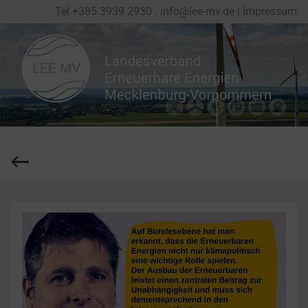
Tel
+
385 3939 2930
.
info@lee-mv.de
|
Impressum