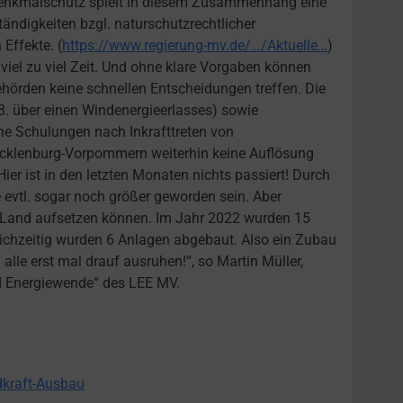
 Denkmalschutz spielt in diesem Zusammenhang eine
ändigkeiten bzgl. naturschutzrechtlicher
Effekte. (
https://www.regierung-mv.de/…/Aktuelle…
)
 viel zu viel Zeit. Und ohne klare Vorgaben können
hörden keine schnellen Entscheidungen treffen. Die
B. über einen Windenergieerlasses) sowie
e Schulungen nach Inkrafttreten von
Mecklenburg-Vorpommern weiterhin keine Auflösung
r ist in den letzten Monaten nichts passiert! Durch
 evtl. sogar noch größer geworden sein. Aber
m Land aufsetzen können. Im Jahr 2022 wurden 15
chzeitig wurden 6 Anlagen abgebaut. Also ein Zubau
lle erst mal drauf ausruhen!“, so Martin Müller,
d Energiewende“ des LEE MV.
dkraft-Ausbau