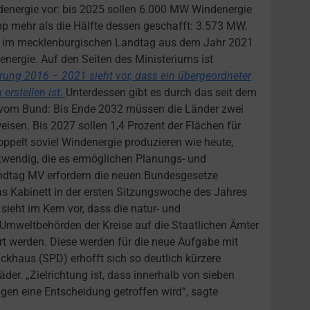
denergie vor: bis 2025 sollen 6.000 MW Windenergie
pp mehr als die Hälfte dessen geschafft: 3.573 MW.
en im mecklenburgischen Landtag aus dem Jahr 2021
energie. Auf den Seiten des Ministeriums ist
arung 2016 – 2021 sieht vor, dass ein übergeordneter
rstellen ist.
Unterdessen gibt es durch das seit dem
e vom Bund: Bis Ende 2032 müssen die Länder zwei
isen. Bis 2027 sollen 1,4 Prozent der Flächen für
ppelt soviel Windenergie produzieren wie heute,
wendig, die es ermöglichen Planungs- und
ndtag MV erfordern die neuen Bundesgesetze
 Kabinett in der ersten Sitzungswoche des Jahres
ieht im Kern vor, dass die natur- und
Umweltbehörden der Kreise auf die Staatlichen Ämter
t werden. Diese werden für die neue Aufgabe mit
ckhaus (SPD) erhofft sich so deutlich kürzere
er. „Zielrichtung ist, dass innerhalb von sieben
gen eine Entscheidung getroffen wird“, sagte