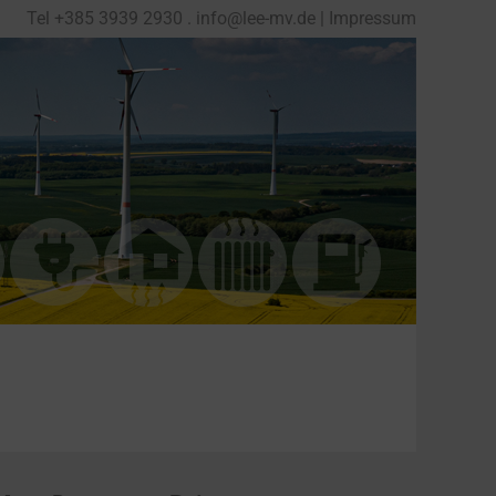
Tel
+
385 3939 2930
.
info@lee-mv.de
|
Impressum