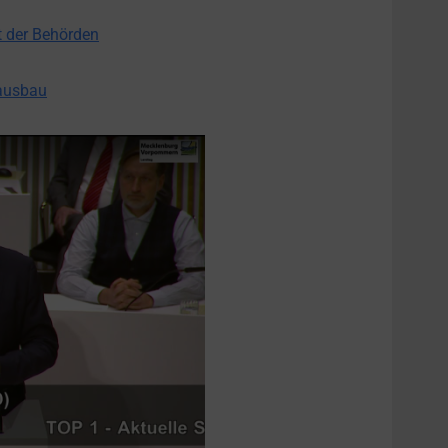
t de
r Behörden
tausbau