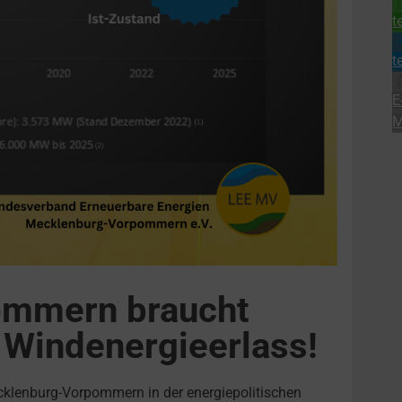
t
t
E
M
ommern braucht
Windenergieerlass!
cklenburg-Vorpommern in der energiepolitischen