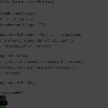
Meta-Daten zum Beitrag
rstellt:
Antje Habeck
am:
31. Januar 2023
geändert am:
12. April 2023
zugeordnete Rubriken:
Allgemein
,
Energiewende
,
rneuerbare Energien
,
Klimaschutz
,
Landtag
,
Windenergie
,
Zahlen und Fakten
zugeordnete Tags:
Energiewende
,
Erneuerbare Energien
,
Klimaschutz
,
Mecklenburg-Vorpommern
,
Sektorenkopplung
,
Windenergie
,
zugeordnete Beiträge:
eitrag teilen?
eilen