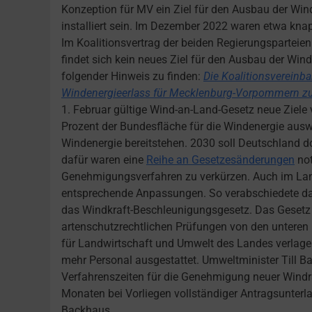
Konzeption für MV ein Ziel für den Ausbau der Win
installiert sein. Im Dezember 2022 waren etwa kna
Im Koalitionsvertrag der beiden Regierungspartei
findet sich kein neues Ziel für den Ausbau der Wind
folgender Hinweis zu finden:
Die Koalitionsvereinb
Windenergieerlass für Mecklenburg-Vorpommern zu e
1. Februar gültige Wind-an-Land-Gesetz neue Ziel
Prozent der Bundesfläche für die Windenergie auswe
Windenergie bereitstehen. 2030 soll Deutschland do
dafür waren eine
Reihe an Gesetzesänderungen
not
Genehmigungsverfahren zu verkürzen. Auch im La
entsprechende Anpassungen. So verabschiedete das
das Windkraft-Beschleunigungsgesetz. Das Gesetz s
artenschutzrechtlichen Prüfungen von den unteren 
für Landwirtschaft und Umwelt des Landes verlager
mehr Personal ausgestattet. Umweltminister Till Ba
Verfahrenszeiten für die Genehmigung neuer Windräd
Monaten bei Vorliegen vollständiger Antragsunterla
Backhaus.