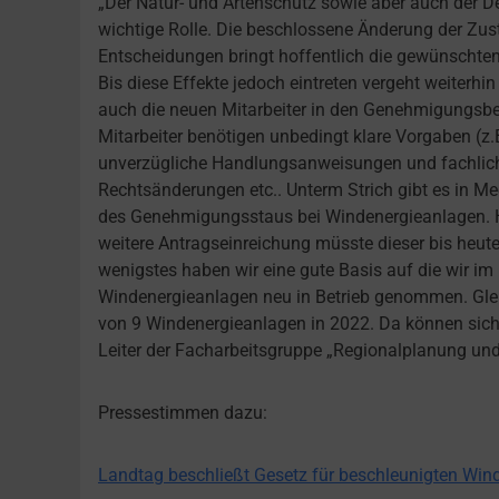
„Der Natur- und Artenschutz sowie aber auch der
wichtige Rolle. Die beschlossene Änderung der Zust
Entscheidungen bringt hoffentlich die gewünschten 
Bis diese Effekte jedoch eintreten vergeht weiterhin
auch die neuen Mitarbeiter in den Genehmigungsbe
Mitarbeiter benötigen unbedingt klare Vorgaben (z.
unverzügliche Handlungsanweisungen und fachlich
Rechtsänderungen etc.. Unterm Strich gibt es in 
des Genehmigungsstaus bei Windenergieanlagen. Hie
weitere Antragseinreichung müsste dieser bis heute
wenigstes haben wir eine gute Basis auf die wir i
Windenergieanlagen neu in Betrieb genommen. Glei
von 9 Windenergieanlagen in 2022. Da können sich a
Leiter der Facharbeitsgruppe „Regionalplanung un
Pressestimmen dazu:
Landtag beschließt Gesetz für beschleunigten Win