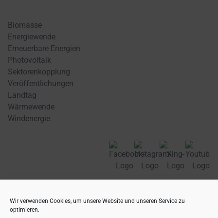
Biomasse
Energiewende
Erneuerbare Energien
Photovoltaik
Sektorenkopplung
Veröffentlichungen
Landtag
Wärmewende
Windenergie
Landesverband Erneuerbare Energien MV e. V. (LEE MV)
Doberaner Str. 13, 18057 Rostock
Wir verwenden Cookies, um unsere Website und unseren Service zu
Tel. +49 385 39392930 .
team(at)lee-mv.de
optimieren.