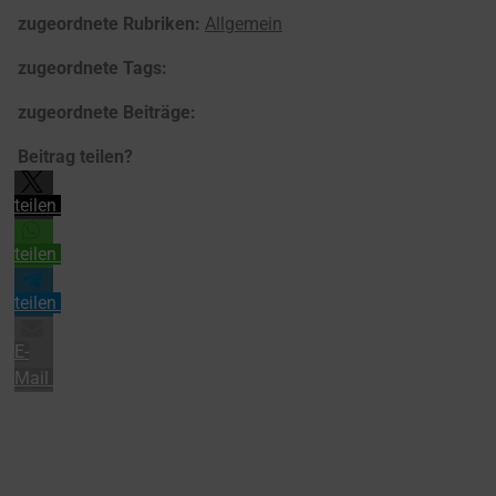
zugeordnete Rubriken:
Allgemein
zugeordnete Tags:
zugeordnete Beiträge:
Beitrag teilen?
teilen
teilen
teilen
E-
Mail