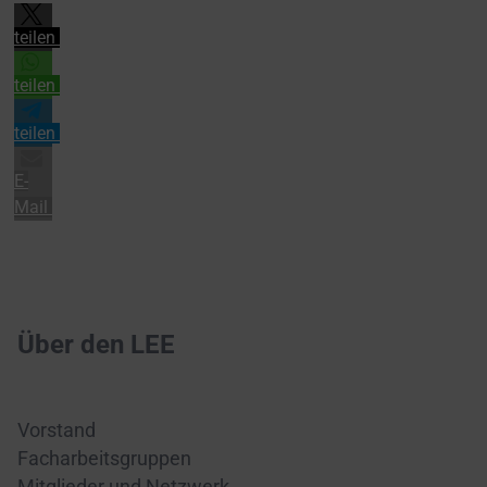
teilen
teilen
teilen
E-
Mail
Über den LEE
Vorstand
Facharbeitsgruppen