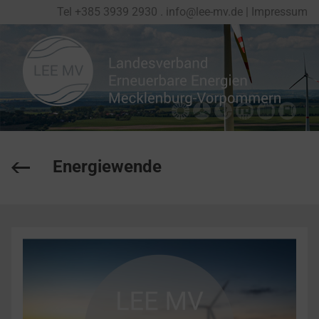
Tel
+
385 3939 2930
.
info@lee-mv.de
|
Impressum
Energiewende