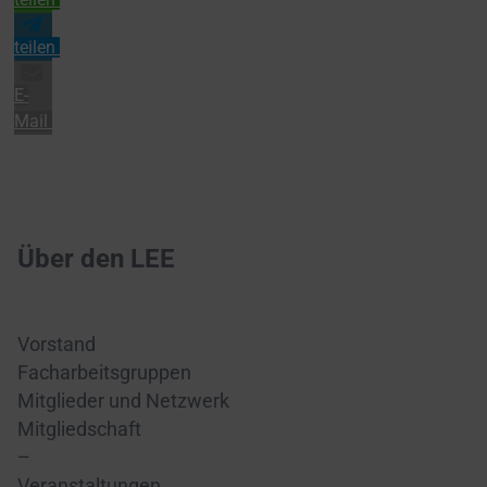
teilen
E-
Mail
Über den LEE
Vorstand
Facharbeitsgruppen
Mitglieder und Netzwerk
Mitgliedschaft
–
Veranstaltungen